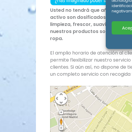
tecnología
identificac
Usted no tendrá que añadir ningún
negativame
activo son dosificados automáti
limpieza, frescor, suavidad y des
Acep
nuestros productos son totalmen
ropa.
El amplio horario de atención al cli
permite flexibilizar nuestro servic
clientes. Si aún así, no dispone d
un completo servicio con recogida y