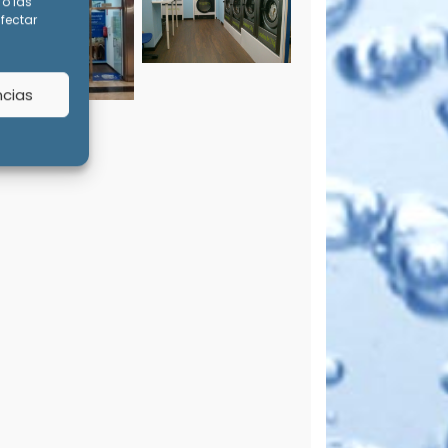
o las
afectar
ncias