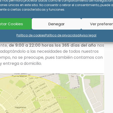
s nos permitirá procesar datos como el comportamiento de navegación 
iones únicas en este sitio. No consentir o retirar el consentimiento, puede 
 producto; el jabón, suavizante y el oxígeno
nte a ciertas características y funciones.
camente por las máquinas para tener una
infección perfectos en cada lavado. Por supuesto,
tar Cookies
Denegar
Ver prefere
te respetuosos con el medio ambiente y con su
Política de cookies
Política de privacidad
Aviso legal
ente,
de 9:00 a 22:00 horas los 365 días del año
nos
io adaptándolo a las necesidades de todos nuestros
e tiempo, no se preocupe, pues también contamos con
 entrega a domicilio.