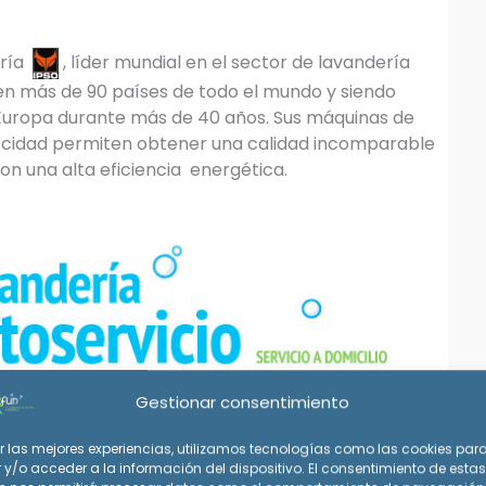
aría
, líder mundial en el sector de lavandería
 en más de 90 países de todo el mundo y siendo
 Europa durante más de 40 años. Sus máquinas de
elocidad permiten obtener una calidad incomparable
con una alta eficiencia energética.
Gestionar consentimiento
r las mejores experiencias, utilizamos tecnologías como las cookies par
y/o acceder a la información del dispositivo. El consentimiento de estas