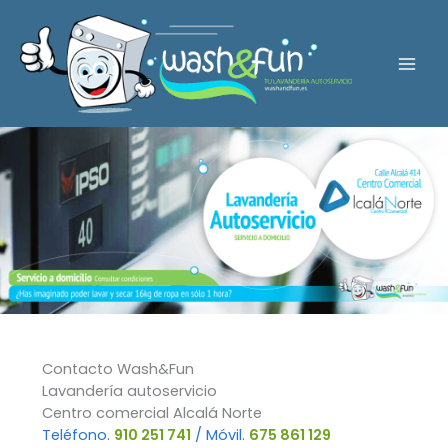
Ir
al
contenido
Mai
Men
Contacto Wash&Fun
Lavandería autoservicio
Centro comercial Alcalá Norte
Teléfono.
910 251 741
/ Móvil.
675 861 129