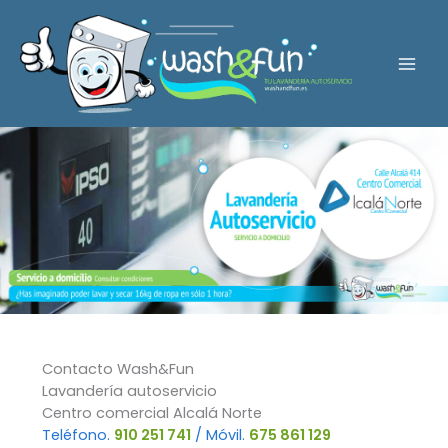
Ir
al
contenido
Mai
Men
Contacto Wash&Fun
Lavandería autoservicio
Centro comercial Alcalá Norte
Teléfono.
910 251 741
/ Móvil.
675 861 129